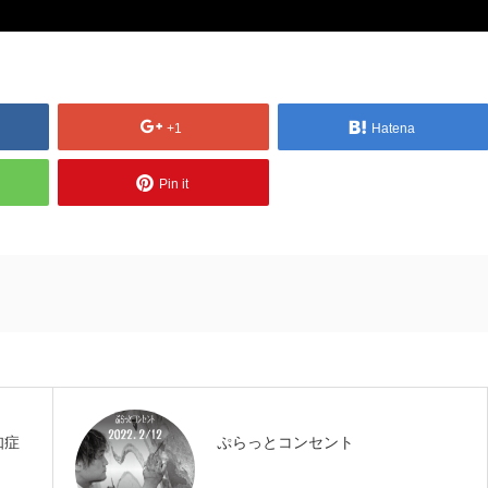
+1
Hatena
Pin it
知症
ぷらっとコンセント