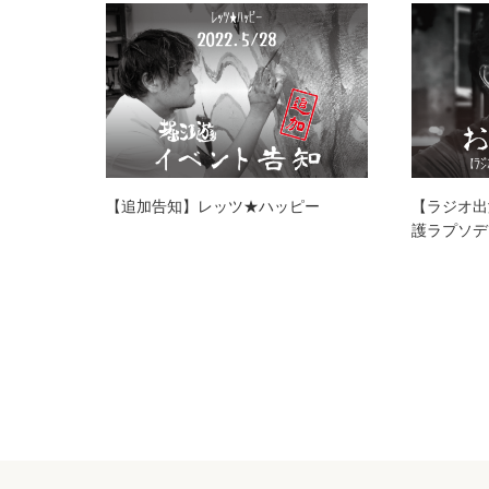
【追加告知】レッツ★ハッピー
【ラジオ出演
護ラプソデ