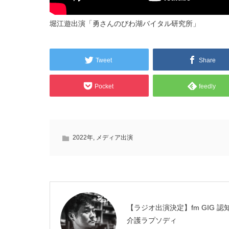
堀江遊出演「勇さんのびわ湖バイタル研究所」
Tweet
Share
Pocket
feedly
2022年
,
メディア出演
【ラジオ出演決定】fm GIG 認
介護ラプソディ