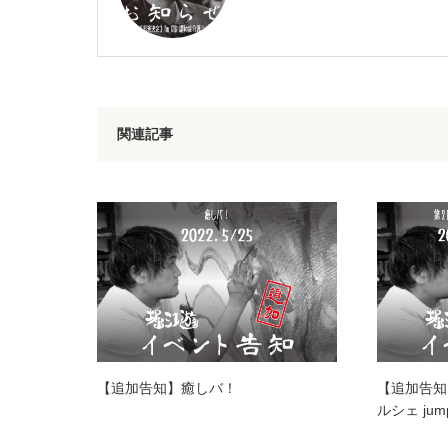
関連記事
【追加告知】癒しバ！
【追加告知
ルシェ jum